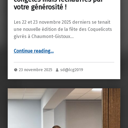
votre générosité !
Les 22 et 23 novembre 2025 derniers se tenait
une nouvelle édition de la fête des Coquelicots
givrés à Chaumont-Gistoux…
“Coquelicots givrés 2025 : congelés mais réchauffés par votre générosité !”
Continue reading
…
23 novembre 2025
sd@lcg2019