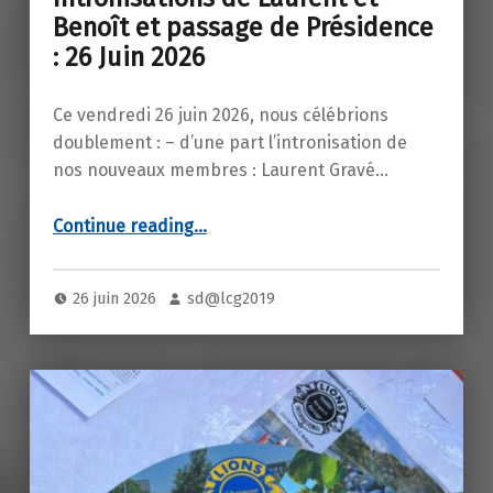
Benoît et passage de Présidence
: 26 Juin 2026
Ce vendredi 26 juin 2026, nous célébrions
doublement : – d’une part l’intronisation de
nos nouveaux membres : Laurent Gravé…
“Intronisations de Laurent et Benoît et passage de Présidence : 26 Juin 2026”
Continue reading
…
26 juin 2026
sd@lcg2019