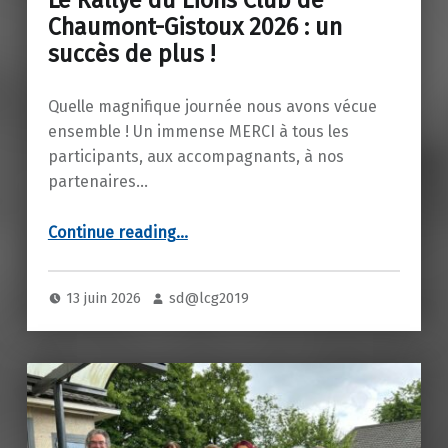
Chaumont-Gistoux 2026 : un
succès de plus !
Quelle magnifique journée nous avons vécue
ensemble ! Un immense MERCI à tous les
participants, aux accompagnants, à nos
partenaires…
Continue reading
…
“Le Rallye du Lions Club de Chaumont-Gistoux 2026 : un succès de plus !”
13 juin 2026
sd@lcg2019