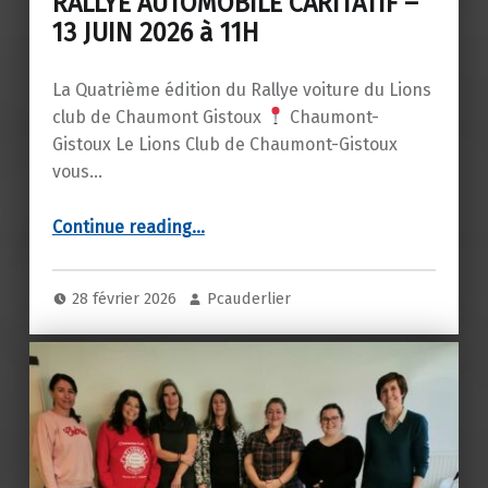
RALLYE AUTOMOBILE CARITATIF –
13 JUIN 2026 à 11H
La Quatrième édition du Rallye voiture du Lions
club de Chaumont Gistoux
Chaumont-
Gistoux Le Lions Club de Chaumont-Gistoux
vous…
“RALLYE AUTOMOBILE CARITATIF – 13 JUIN 2026 à 11H”
Continue reading
…
28 février 2026
Pcauderlier