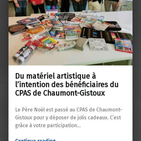
Du matériel artistique à
l’intention des bénéficiaires du
CPAS de Chaumont-Gistoux
Le Père Noël est passé au CPAS de Chaumont-
Gistoux pour y déposer de jolis cadeaux. C’est
grâce à votre participation…
“Du matériel artistique à l’intention des bénéficiaires du CPAS de Chaumont-Gistoux”