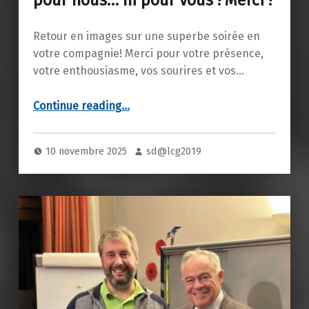
Retour en images sur une superbe soirée en
votre compagnie! Merci pour votre présence,
votre enthousiasme, vos sourires et vos…
Continue reading
“La raclette n’a plus de secret pour nous… ni pour vous ! Merci !”
…
10 novembre 2025
sd@lcg2019