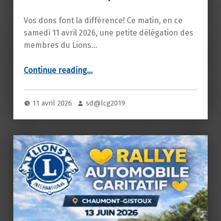
Vos dons font la différence! Ce matin, en ce
samedi 11 avril 2026, une petite délégation des
membres du Lions…
“Notre Lions Club soutien l’asbl « Notre combat pour Clémence »”
Continue reading
…
11 avril 2026
sd@lcg2019