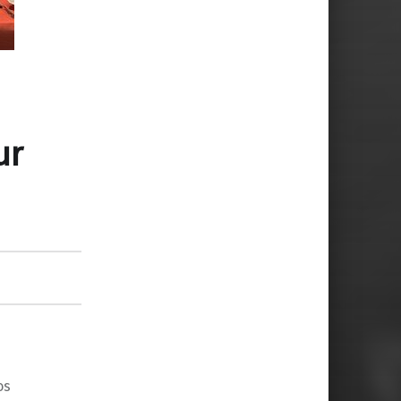
ur
os