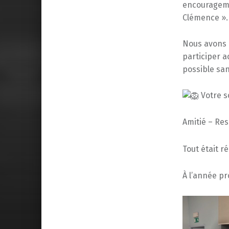
encouragemen
Clémence ».
Nous avons 
participer a
possible sa
Votre s
Amitié – Re
Tout était r
À l’année p