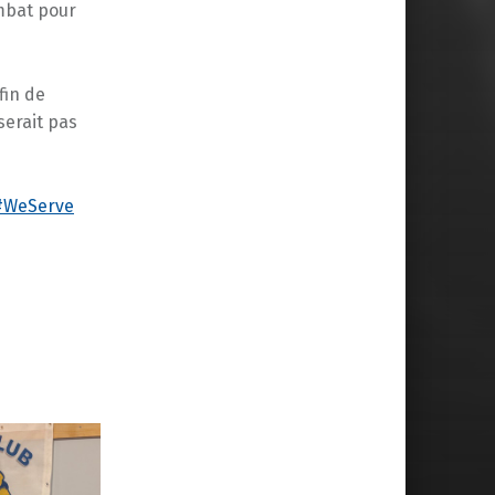
ombat pour
fin de
serait pas
#WeServe