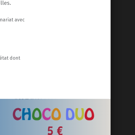
lles.
enariat avec
état dont