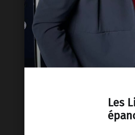
Les L
épan