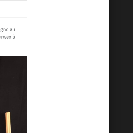
agne au
erwex à